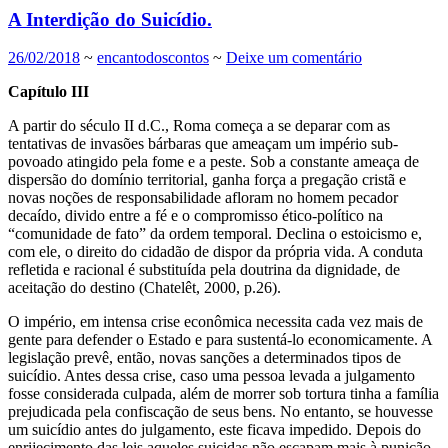
A Interdição do Suicídio.
26/02/2018
~
encantodoscontos
~
Deixe um comentário
Capítulo III
A partir do século II d.C., Roma começa a se deparar com as
tentativas de invasões bárbaras que ameaçam um império sub-
povoado atingido pela fome e a peste. Sob a constante ameaça de
dispersão do domínio territorial, ganha força a pregação cristã e
novas noções de responsabilidade afloram no homem pecador
decaído, divido entre a fé e o compromisso ético-político na
“comunidade de fato” da ordem temporal. Declina o estoicismo e,
com ele, o direito do cidadão de dispor da própria vida. A conduta
refletida e racional é substituída pela doutrina da dignidade, de
aceitação do destino (Chatelêt, 2000, p.26).
O império, em intensa crise econômica necessita cada vez mais de
gente para defender o Estado e para sustentá-lo economicamente. A
legislação prevê, então, novas sanções a determinados tipos de
suicídio. Antes dessa crise, caso uma pessoa levada a julgamento
fosse considerada culpada, além de morrer sob tortura tinha a família
prejudicada pela confiscação de seus bens. No entanto, se houvesse
um suicídio antes do julgamento, este ficava impedido. Depois do
enrijecimento das leis aqueles suicidas não escapam mais à punição,