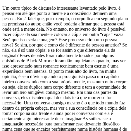
Um outro típico de discussão interessante levantado pelo livro, é
pensar em até que ponto a mente e a consciência definem uma
pessoa. Eu já falei que, por exemplo, o corpo fica em segundo plano
na premissa do autor, então você poderia afirmar que a pessoa está
onde está a mente dela. No entanto, no universo do livro é possível
fazer cópias da sua mente e colocar a cópia em outra “capa” vazia.
Será que isso seria clonagem? Esse processo criou uma pessoa
nova? Se sim, por que e como ela é diferente da pessoa anterior? Se
não, ela é só uma cópia; e se for assim o que diferencia ela da
original? Esses debates foram atualmente trazidos por alguns
episódios de Black Mirror e foram tão inquietantes quanto, mas ver
isso apresentado num romance tecnicamente bem escrito é uma
experiência bem intensa. O ponto mais alto do livro, na minha
opinião, é sem dúvida quando o protagonista passa um capítulo
inteiro conversando com a sua própria mente, mas num outro corpo;
ou seja, ele se duplica num corpo diferente e tem a oportunidade de
levar um lero amigável consigo mesmo. Em uma das partes da
conversa, eles discutem qual dos dois terá que morrer se for
necessário. Uma conversa consigo mesmo é o que todo mundo faz
dentro da própria cabeça, mas ver a sua consciência ou a cópia dela
tomar corpo na sua frente e ainda poder conversar com ela é
certamente algo interessante de se imaginar As sutilezas e a
imaginação necessária para transformar esse devaneio filosófico
numa cena que se encaixa perfeitamente numa história humana é de