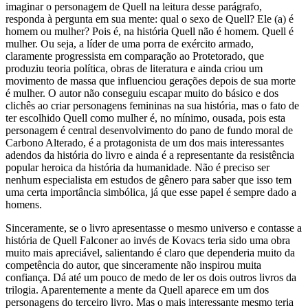
imaginar o personagem de Quell na leitura desse parágrafo,
responda à pergunta em sua mente: qual o sexo de Quell? Ele (a) é
homem ou mulher? Pois é, na história Quell não é homem. Quell é
mulher. Ou seja, a líder de uma porra de exército armado,
claramente progressista em comparação ao Protetorado, que
produziu teoria política, obras de literatura e ainda criou um
movimento de massa que influenciou gerações depois de sua morte
é mulher. O autor não conseguiu escapar muito do básico e dos
clichês ao criar personagens femininas na sua história, mas o fato de
ter escolhido Quell como mulher é, no mínimo, ousada, pois esta
personagem é central desenvolvimento do pano de fundo moral de
Carbono Alterado, é a protagonista de um dos mais interessantes
adendos da história do livro e ainda é a representante da resistência
popular heroica da história da humanidade. Não é preciso ser
nenhum especialista em estudos de gênero para saber que isso tem
uma certa importância simbólica, já que esse papel é sempre dado a
homens.
Sinceramente, se o livro apresentasse o mesmo universo e contasse a
história de Quell Falconer ao invés de Kovacs teria sido uma obra
muito mais apreciável, salientando é claro que dependeria muito da
competência do autor, que sinceramente não inspirou muita
confiança. Dá até um pouco de medo de ler os dois outros livros da
trilogia. Aparentemente a mente da Quell aparece em um dos
personagens do terceiro livro. Mas o mais interessante mesmo teria