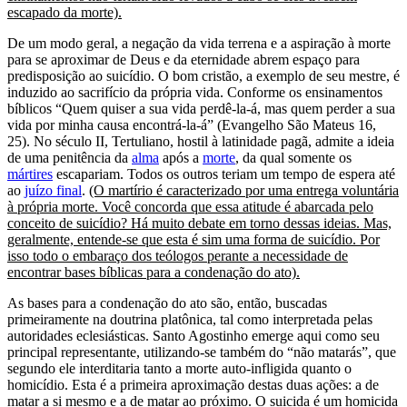
escapado da morte).
De um modo geral, a negação da vida terrena e a aspiração à morte
para se aproximar de Deus e da eternidade abrem espaço para
predisposição ao suicídio. O bom cristão, a exemplo de seu mestre, é
induzido ao sacrifício da própria vida. Conforme os ensinamentos
bíblicos “Quem quiser a sua vida perdê-la-á, mas quem perder a sua
vida por minha causa encontrá-la-á” (Evangelho São Mateus 16,
25). No século II, Tertuliano, hostil à latinidade pagã, admite a ideia
de uma penitência da
alma
após a
morte
, da qual somente os
mártires
escapariam. Todos os outros teriam um tempo de espera até
ao
juízo final
.
(O martírio é caracterizado por uma entrega voluntária
à própria morte. Você concorda que essa atitude é abarcada pelo
conceito de suicídio? Há muito debate em torno dessas ideias. Mas,
geralmente, entende-se que esta é sim uma forma de suicídio. Por
isso todo o embaraço dos teólogos perante a necessidade de
encontrar bases bíblicas para a condenação do ato).
As bases para a condenação do ato são, então, buscadas
primeiramente na doutrina platônica, tal como interpretada pelas
autoridades eclesiásticas. Santo Agostinho emerge aqui como seu
principal representante, utilizando-se também do “não matarás”, que
segundo ele interditaria tanto a morte auto-infligida quanto o
homicídio. Esta é a primeira aproximação destas duas ações: a de
matar a si mesmo e a de matar ao próximo. O suicida é um homicida