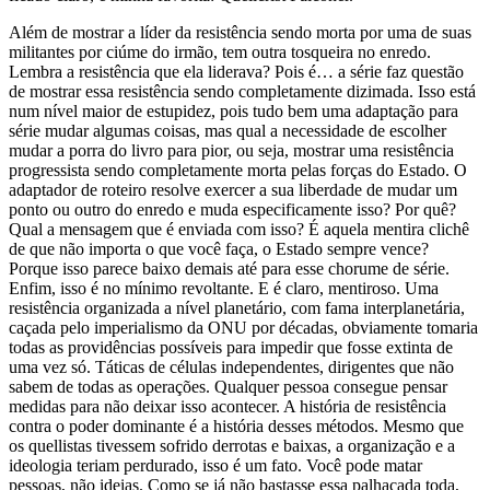
Além de mostrar a líder da resistência sendo morta por uma de suas
militantes por ciúme do irmão, tem outra tosqueira no enredo.
Lembra a resistência que ela liderava? Pois é… a série faz questão
de mostrar essa resistência sendo completamente dizimada. Isso está
num nível maior de estupidez, pois tudo bem uma adaptação para
série mudar algumas coisas, mas qual a necessidade de escolher
mudar a porra do livro para pior, ou seja, mostrar uma resistência
progressista sendo completamente morta pelas forças do Estado. O
adaptador de roteiro resolve exercer a sua liberdade de mudar um
ponto ou outro do enredo e muda especificamente isso? Por quê?
Qual a mensagem que é enviada com isso? É aquela mentira clichê
de que não importa o que você faça, o Estado sempre vence?
Porque isso parece baixo demais até para esse chorume de série.
Enfim, isso é no mínimo revoltante. E é claro, mentiroso. Uma
resistência organizada a nível planetário, com fama interplanetária,
caçada pelo imperialismo da ONU por décadas, obviamente tomaria
todas as providências possíveis para impedir que fosse extinta de
uma vez só. Táticas de células independentes, dirigentes que não
sabem de todas as operações. Qualquer pessoa consegue pensar
medidas para não deixar isso acontecer. A história de resistência
contra o poder dominante é a história desses métodos. Mesmo que
os quellistas tivessem sofrido derrotas e baixas, a organização e a
ideologia teriam perdurado, isso é um fato. Você pode matar
pessoas, não ideias. Como se já não bastasse essa palhaçada toda,