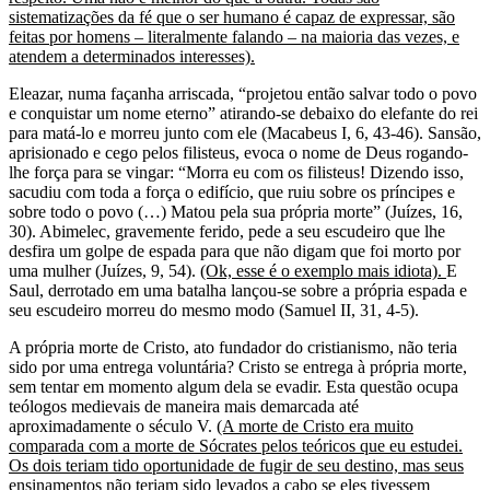
sistematizações da fé que o ser humano é capaz de expressar, são
feitas por homens – literalmente falando – na maioria das vezes, e
atendem a determinados interesses).
Eleazar, numa façanha arriscada, “projetou então salvar todo o povo
e conquistar um nome eterno” atirando-se debaixo do elefante do rei
para matá-lo e morreu junto com ele (Macabeus I, 6, 43-46). Sansão,
aprisionado e cego pelos filisteus, evoca o nome de Deus rogando-
lhe força para se vingar: “Morra eu com os filisteus! Dizendo isso,
sacudiu com toda a força o edifício, que ruiu sobre os príncipes e
sobre todo o povo (…) Matou pela sua própria morte” (Juízes, 16,
30). Abimelec, gravemente ferido, pede a seu escudeiro que lhe
desfira um golpe de espada para que não digam que foi morto por
uma mulher (Juízes, 9, 54).
(Ok, esse é o exemplo mais idiota).
E
Saul, derrotado em uma batalha lançou-se sobre a própria espada e
seu escudeiro morreu do mesmo modo (Samuel II, 31, 4-5).
A própria morte de Cristo, ato fundador do cristianismo, não teria
sido por uma entrega voluntária? Cristo se entrega à própria morte,
sem tentar em momento algum dela se evadir. Esta questão ocupa
teólogos medievais de maneira mais demarcada até
aproximadamente o século V.
(A morte de Cristo era muito
comparada com a morte de Sócrates pelos teóricos que eu estudei.
Os dois teriam tido oportunidade de fugir de seu destino, mas seus
ensinamentos não teriam sido levados a cabo se eles tivessem