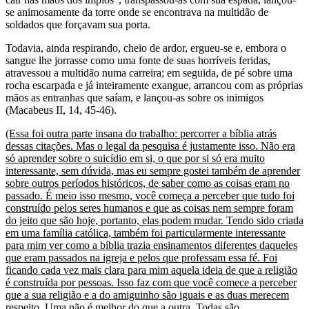
se animosamente da torre onde se encontrava na multidão de
soldados que forçavam sua porta.
Todavia, ainda respirando, cheio de ardor, ergueu-se e, embora o
sangue lhe jorrasse como uma fonte de suas horríveis feridas,
atravessou a multidão numa carreira; em seguida, de pé sobre uma
rocha escarpada e já inteiramente exangue, arrancou com as próprias
mãos as entranhas que saíam, e lançou-as sobre os inimigos
(Macabeus II, 14, 45-46).
(Essa foi outra parte insana do trabalho: percorrer a bíblia atrás
dessas citações. Mas o legal da pesquisa é justamente isso. Não era
só aprender sobre o suicídio em si, o que por si só era muito
interessante, sem dúvida, mas eu sempre gostei também de aprender
sobre outros períodos históricos, de saber como as coisas eram no
passado. É meio isso mesmo, você começa a perceber que tudo foi
construído pelos seres humanos e que as coisas nem sempre foram
do jeito que são hoje, portanto, elas podem mudar. Tendo sido criada
em uma família católica, também foi particularmente interessante
para mim ver como a bíblia trazia ensinamentos diferentes daqueles
que eram passados na igreja e pelos que professam essa fé. Foi
ficando cada vez mais clara para mim aquela ideia de que a religião
é construída por pessoas. Isso faz com que você comece a perceber
que a sua religião e a do amiguinho são iguais e as duas merecem
respeito. Uma não é melhor do que a outra. Todas são