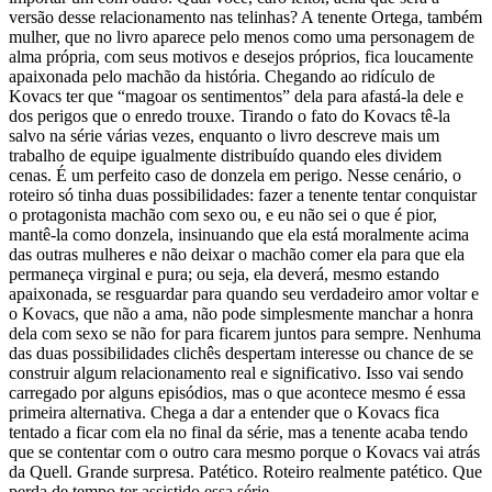
versão desse relacionamento nas telinhas? A tenente Ortega, também
mulher, que no livro aparece pelo menos como uma personagem de
alma própria, com seus motivos e desejos próprios, fica loucamente
apaixonada pelo machão da história. Chegando ao ridículo de
Kovacs ter que “magoar os sentimentos” dela para afastá-la dele e
dos perigos que o enredo trouxe. Tirando o fato do Kovacs tê-la
salvo na série várias vezes, enquanto o livro descreve mais um
trabalho de equipe igualmente distribuído quando eles dividem
cenas. É um perfeito caso de donzela em perigo. Nesse cenário, o
roteiro só tinha duas possibilidades: fazer a tenente tentar conquistar
o protagonista machão com sexo ou, e eu não sei o que é pior,
mantê-la como donzela, insinuando que ela está moralmente acima
das outras mulheres e não deixar o machão comer ela para que ela
permaneça virginal e pura; ou seja, ela deverá, mesmo estando
apaixonada, se resguardar para quando seu verdadeiro amor voltar e
o Kovacs, que não a ama, não pode simplesmente manchar a honra
dela com sexo se não for para ficarem juntos para sempre. Nenhuma
das duas possibilidades clichês despertam interesse ou chance de se
construir algum relacionamento real e significativo. Isso vai sendo
carregado por alguns episódios, mas o que acontece mesmo é essa
primeira alternativa. Chega a dar a entender que o Kovacs fica
tentado a ficar com ela no final da série, mas a tenente acaba tendo
que se contentar com o outro cara mesmo porque o Kovacs vai atrás
da Quell. Grande surpresa. Patético. Roteiro realmente patético. Que
perda de tempo ter assistido essa série.