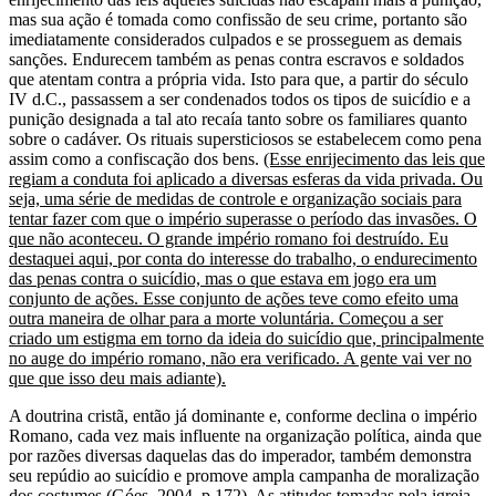
mas sua ação é tomada como confissão de seu crime, portanto são
imediatamente considerados culpados e se prosseguem as demais
sanções. Endurecem também as penas contra escravos e soldados
que atentam contra a própria vida. Isto para que, a partir do século
IV d.C., passassem a ser condenados todos os tipos de suicídio e a
punição designada a tal ato recaía tanto sobre os familiares quanto
sobre o cadáver. Os rituais supersticiosos se estabelecem como pena
assim como a confiscação dos bens.
(Esse enrijecimento das leis que
regiam a conduta foi aplicado a diversas esferas da vida privada. Ou
seja, uma série de medidas de controle e organização sociais para
tentar fazer com que o império superasse o período das invasões. O
que não aconteceu. O grande império romano foi destruído. Eu
destaquei aqui, por conta do interesse do trabalho, o endurecimento
das penas contra o suicídio, mas o que estava em jogo era um
conjunto de ações. Esse conjunto de ações teve como efeito uma
outra maneira de olhar para a morte voluntária. Começou a ser
criado um estigma em torno da ideia do suicídio que, principalmente
no auge do império romano, não era verificado. A gente vai ver no
que que isso deu mais adiante).
A doutrina cristã, então já dominante e, conforme declina o império
Romano, cada vez mais influente na organização política, ainda que
por razões diversas daquelas das do imperador, também demonstra
seu repúdio ao suicídio e promove ampla campanha de moralização
dos costumes (Góes, 2004, p.172). As atitudes tomadas pela igreja