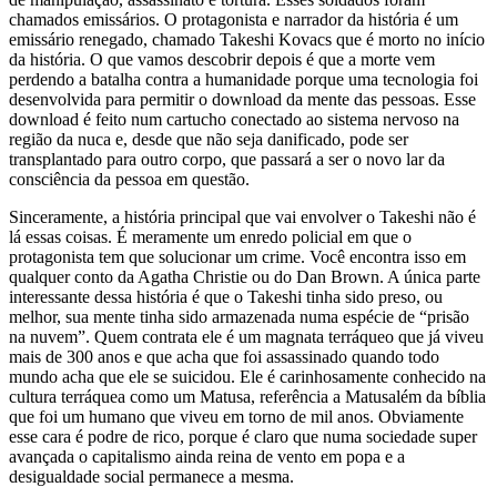
chamados emissários. O protagonista e narrador da história é um
emissário renegado, chamado Takeshi Kovacs que é morto no início
da história. O que vamos descobrir depois é que a morte vem
perdendo a batalha contra a humanidade porque uma tecnologia foi
desenvolvida para permitir o download da mente das pessoas. Esse
download é feito num cartucho conectado ao sistema nervoso na
região da nuca e, desde que não seja danificado, pode ser
transplantado para outro corpo, que passará a ser o novo lar da
consciência da pessoa em questão.
Sinceramente, a história principal que vai envolver o Takeshi não é
lá essas coisas. É meramente um enredo policial em que o
protagonista tem que solucionar um crime. Você encontra isso em
qualquer conto da Agatha Christie ou do Dan Brown. A única parte
interessante dessa história é que o Takeshi tinha sido preso, ou
melhor, sua mente tinha sido armazenada numa espécie de “prisão
na nuvem”. Quem contrata ele é um magnata terráqueo que já viveu
mais de 300 anos e que acha que foi assassinado quando todo
mundo acha que ele se suicidou. Ele é carinhosamente conhecido na
cultura terráquea como um Matusa, referência a Matusalém da bíblia
que foi um humano que viveu em torno de mil anos. Obviamente
esse cara é podre de rico, porque é claro que numa sociedade super
avançada o capitalismo ainda reina de vento em popa e a
desigualdade social permanece a mesma.