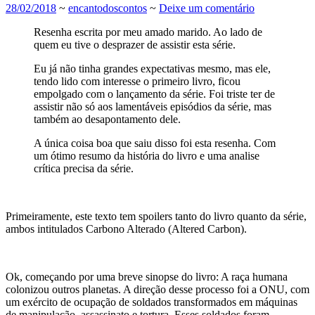
28/02/2018
~
encantodoscontos
~
Deixe um comentário
Resenha escrita por meu amado marido. Ao lado de
quem eu tive o desprazer de assistir esta série.
Eu já não tinha grandes expectativas mesmo, mas ele,
tendo lido com interesse o primeiro livro, ficou
empolgado com o lançamento da série. Foi triste ter de
assistir não só aos lamentáveis episódios da série, mas
também ao desapontamento dele.
A única coisa boa que saiu disso foi esta resenha. Com
um ótimo resumo da história do livro e uma analise
crítica precisa da série.
Primeiramente, este texto tem spoilers tanto do livro quanto da série,
ambos intitulados Carbono Alterado (Altered Carbon).
Ok, começando por uma breve sinopse do livro: A raça humana
colonizou outros planetas. A direção desse processo foi a ONU, com
um exército de ocupação de soldados transformados em máquinas
de manipulação, assassinato e tortura. Esses soldados foram