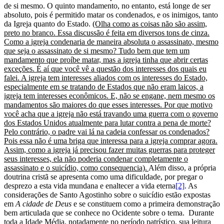
de si mesmo. O quinto mandamento, no entanto, está longe de ser
absoluto, pois é permitido matar os condenados, e os inimigos, tanto
da Igreja quanto do Estado.
(Olha como as coisas não são assim,
preto no branco. Essa discussão é feita em diversos tons de cinza.
Como a igreja condenaria de maneira absoluta o assassinato, mesmo
que seja o assassinato de si mesmo? Tudo bem que tem um
mandamento que proíbe matar, mas a igreja tinha que abrir certas
exceções. É aí que você vê a questão dos interesses dos quais eu
falei. A igreja tem interesses aliados com os interesses do Estado,
especialmente em se tratando de Estados que não eram laicos, a
igreja tem interesses econômicos. E, não se engane, nem mesmo os
mandamentos são maiores do que esses interesses. Por que motivo
você acha que a igreja não está travando uma guerra com o governo
dos Estados Unidos atualmente para lutar contra a pena de morte?
Pelo contrário, o padre vai lá na cadeia confessar os condenados?
Pois essa não é uma briga que interessa para a igreja comprar agora.
Assim, como a igreja já precisou fazer muitas guerras para proteger
seus interesses, ela não poderia condenar completamente o
assassinato e o suicídio, como consequencia).
Além disso, a própria
doutrina cristã se apresenta como uma dificuldade, por pregar o
desprezo a esta vida mundana e enaltecer a vida eterna
[2]
. As
considerações de Santo Agostinho sobre o suicídio estão expostas
em
A cidade de Deus
e se constituem como a primeira demonstração
bem articulada que se conhece no Ocidente sobre o tema. Durante
toda a Idade Média, notadamente no período patrístico, sua leitura