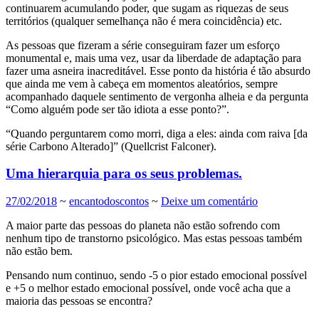
continuarem acumulando poder, que sugam as riquezas de seus
territórios (qualquer semelhança não é mera coincidência) etc.
As pessoas que fizeram a série conseguiram fazer um esforço
monumental e, mais uma vez, usar da liberdade de adaptação para
fazer uma asneira inacreditável. Esse ponto da história é tão absurdo
que ainda me vem à cabeça em momentos aleatórios, sempre
acompanhado daquele sentimento de vergonha alheia e da pergunta
“Como alguém pode ser tão idiota a esse ponto?”.
“Quando perguntarem como morri, diga a eles: ainda com raiva [da
série Carbono Alterado]” (Quellcrist Falconer).
Uma hierarquia para os seus problemas.
27/02/2018
~
encantodoscontos
~
Deixe um comentário
A maior parte das pessoas do planeta não estão sofrendo com
nenhum tipo de transtorno psicológico. Mas estas pessoas também
não estão bem.
Pensando num continuo, sendo -5 o pior estado emocional possível
e +5 o melhor estado emocional possível, onde você acha que a
maioria das pessoas se encontra?