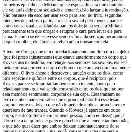
primeiros episódios, a Miriam, que é esposa do cara que contratou
ele vai atrás dele para seduzi-lo e tentar fazê-lo largar a investigação.
Não bastasse ela escolher usar sexo para isso, no livro, segundas
intenções de ambos a parte, a relação sexual pelo menos aparece
como consensual e satisfatória para os dois; já na série, a Miriam
praticamente tem que drogar e estuprar o cara para levar ele para
cama. É como se ele estivesse sendo vítima da sedução pecaminosa
daquela mulher, ele jamais se rebaixaria a transar com ela.
A tenente Ortega, que tem um relacionamento anterior com o sujeito
(que foi preso injustamente) que estava anteriormente no corpo que
Kovacs usa na história, em relação aos sentimentos sexuais, ela está
meio confusa por ver o corpo do homem que amava com uma mente
diferente. O livro chega a descrever a atração entre os dois, como
uma espécie de química entre os corpos, que é recíproca; pois
Kovacs parece se importar também com a tenente, tanto pelo
relacionamento que vai sendo construído entre os dois quanto por
essa memória sentimental corporal de sua capa. Eles transam no
livro e ambos parecem saber que o principal fator foi esse tesão
corporal entre os dois, o que não impede de ambos aproveitarem e
quererem de fato transar. Quando o Kovacs já aparece em outro
corpo, ele diz (o livro é em primeira pessoa, como eu disse) que já
não sente a tal química e parece perceber que a tenente também não,
o que não quer dizer que ambos deixam automaticamente de se
importar um com outro. Qual você, caro leitor, acha que será a