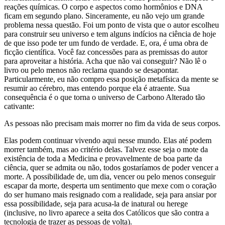
reações químicas. O corpo e aspectos como hormônios e DNA
ficam em segundo plano. Sinceramente, eu não vejo um grande
problema nessa questão. Foi um ponto de vista que o autor escolheu
para construir seu universo e tem alguns indícios na ciência de hoje
de que isso pode ter um fundo de verdade. E, ora, é uma obra de
ficção científica. Você faz concessões para as premissas do autor
para aproveitar a história. Acha que não vai conseguir? Não lê o
livro ou pelo menos não reclama quando se desapontar.
Particularmente, eu não compro essa posição metafísica da mente se
resumir ao cérebro, mas entendo porque ela é atraente. Sua
consequência é o que torna o universo de Carbono Alterado tão
cativante:
As pessoas não precisam mais morrer no fim da vida de seus corpos.
Elas podem continuar vivendo aqui nesse mundo. Elas até podem
morrer também, mas ao critério delas. Talvez esse seja o mote da
existência de toda a Medicina e provavelmente de boa parte da
ciência, quer se admita ou não, todos gostaríamos de poder vencer a
morte. A possibilidade de, um dia, vencer ou pelo menos conseguir
escapar da morte, desperta um sentimento que mexe com o coração
do ser humano mais resignado com a realidade, seja para ansiar por
essa possibilidade, seja para acusa-la de inatural ou herege
(inclusive, no livro aparece a seita dos Católicos que são contra a
tecnologia de trazer as pessoas de volta).