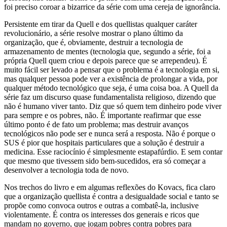
foi preciso coroar a bizarrice da série com uma cereja de ignorância.
Persistente em tirar da Quell e dos quellistas qualquer caráter
revolucionário, a série resolve mostrar o plano último da
organização, que é, obviamente, destruir a tecnologia de
armazenamento de mentes (tecnologia que, segundo a série, foi a
própria Quell quem criou e depois parece que se arrependeu). É
muito fácil ser levado a pensar que o problema é a tecnologia em si,
mas qualquer pessoa pode ver a existência de prolongar a vida, por
qualquer método tecnológico que seja, é uma coisa boa. A Quell da
série faz um discurso quase fundamentalista religioso, dizendo que
não é humano viver tanto. Diz que só quem tem dinheiro pode viver
para sempre e os pobres, não. É importante reafirmar que esse
último ponto é de fato um problema; mas destruir avanços
tecnológicos não pode ser e nunca será a resposta. Não é porque o
SUS é pior que hospitais particulares que a solução é destruir a
medicina. Esse raciocínio é simplesmente estapafúrdio. E sem contar
que mesmo que tivessem sido bem-sucedidos, era só começar a
desenvolver a tecnologia toda de novo.
Nos trechos do livro e em algumas reflexões do Kovacs, fica claro
que a organização quellista é contra a desigualdade social e tanto se
propõe como convoca outros e outras a combatê-la, inclusive
violentamente. É contra os interesses dos generais e ricos que
mandam no governo, que jogam pobres contra pobres para