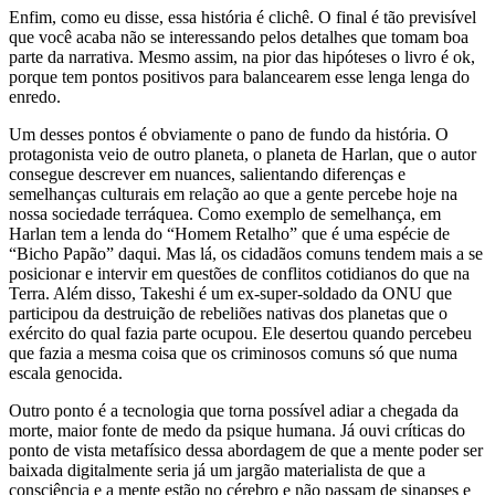
Enfim, como eu disse, essa história é clichê. O final é tão previsível
que você acaba não se interessando pelos detalhes que tomam boa
parte da narrativa. Mesmo assim, na pior das hipóteses o livro é ok,
porque tem pontos positivos para balancearem esse lenga lenga do
enredo.
Um desses pontos é obviamente o pano de fundo da história. O
protagonista veio de outro planeta, o planeta de Harlan, que o autor
consegue descrever em nuances, salientando diferenças e
semelhanças culturais em relação ao que a gente percebe hoje na
nossa sociedade terráquea. Como exemplo de semelhança, em
Harlan tem a lenda do “Homem Retalho” que é uma espécie de
“Bicho Papão” daqui. Mas lá, os cidadãos comuns tendem mais a se
posicionar e intervir em questões de conflitos cotidianos do que na
Terra. Além disso, Takeshi é um ex-super-soldado da ONU que
participou da destruição de rebeliões nativas dos planetas que o
exército do qual fazia parte ocupou. Ele desertou quando percebeu
que fazia a mesma coisa que os criminosos comuns só que numa
escala genocida.
Outro ponto é a tecnologia que torna possível adiar a chegada da
morte, maior fonte de medo da psique humana. Já ouvi críticas do
ponto de vista metafísico dessa abordagem de que a mente poder ser
baixada digitalmente seria já um jargão materialista de que a
consciência e a mente estão no cérebro e não passam de sinapses e