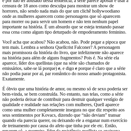
e por não ter abusado dessa tendência; a série parece apostar e usar a
censura de 18 anos como desculpa para mostrar um show de
horrores, não sendo nada mais do que um clichê hollywoodiano
onde as mulheres aparecem como personagens que só aparecem
para morrer ou para servir um homem e não tem nenhum papel
importante na história. É um absurdo que se esteja tentando passar
essa cena como algum tipo deturpado de empoderamento feminino.
Você acha que acabou? Não acabou, não. Pode pegar a pipoca que
tem mais. Lembra a senhora Quellcrist Falconer? A personagem
mais promissora da história do livro, que infelizmente não aparece
na história para além de alguns fragmentos? Pois é. Na série ela
aparece, líder dos quellistas (que na série são chamados de
emissários, sabe-se lá porque)
e
, e digo
e
porque é claro que a série
não podia parar por aí, par romântico do nosso amado protagonista.
Exatamente.
É óbvio que uma história de amor, ou mesmo só de sexo poderia ser
bem-vinda, se bem construída. No entanto, nas telas, como a série
não poderia deixar de contribuir para destruir qualquer vestígio de
qualidade e realidade nas relações com mulheres, Quell aparece
como uma mulher completamente insegura no que diz respeito aos
seus sentimentos por Kovacs, dizendo que “não deviam” transar
quando ela parecia querer, ou deixando ele a enganar num exercício
de treinamento por causa do afeto que tinha por ele etc. Então,
reparem só, a guerreira, líder da resistência quellista se apaixona