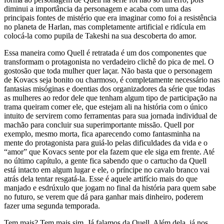
diminui a importância da personagem e acaba com uma das
principais fontes de mistério que era imaginar como foi a resistência
no planeta de Harlan, mas completamente artificial e ridícula em
colocá-la como pupila de Takeshi na sua descoberta do amor.
Essa maneira como Quell é retratada é um dos componentes que
transformam o protagonista no verdadeiro clichê do pica de mel. O
gostosão que toda mulher quer laçar. Não basta que o personagem
de Kovacs seja bonito ou charmoso, é completamente necessário nas
fantasias misóginas e doentias dos organizadores da série que todas
as mulheres ao redor dele que tenham algum tipo de participação na
trama queiram comer ele, que estejam ali na história com o único
intuito de servirem como ferramentas para sua jornada individual de
machão para concluir sua superimportante missão. Quell por
exemplo, mesmo morta, fica aparecendo como fantasminha na
mente do protagonista para guiá-lo pelas dificuldades da vida e o
“amor” que Kovacs sente por ela fazem que ele siga em frente. Até
no último capítulo, a gente fica sabendo que o cartucho da Quell
está intacto em algum lugar e ele, o príncipe no cavalo branco vai
atrás dela tentar resgatá-la. Esse é aquele artifício mais do que
manjado e esdrúxulo que jogam no final da história para quem sabe
no futuro, se verem que dá para ganhar mais dinheiro, poderem
fazer uma segunda temporada.
Tem mais? Tem mais sim. Já falamos da Quell. Além dela, já nos