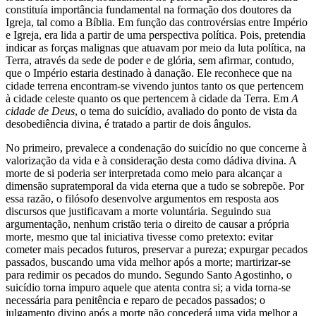
constituía importância fundamental na formação dos doutores da
Igreja, tal como a Bíblia. Em função das controvérsias entre Império
e Igreja, era lida a partir de uma perspectiva política. Pois, pretendia
indicar as forças malignas que atuavam por meio da luta política, na
Terra, através da sede de poder e de glória, sem afirmar, contudo,
que o Império estaria destinado à danação. Ele reconhece que na
cidade terrena encontram-se vivendo juntos tanto os que pertencem
à cidade celeste quanto os que pertencem à cidade da Terra. Em
A
cidade de Deus
, o tema do suicídio, avaliado do ponto de vista da
desobediência divina, é tratado a partir de dois ângulos.
No primeiro, prevalece a condenação do suicídio no que concerne à
valorização da vida e à consideração desta como dádiva divina. A
morte de si poderia ser interpretada como meio para alcançar a
dimensão supratemporal da vida eterna que a tudo se sobrepõe. Por
essa razão, o filósofo desenvolve argumentos em resposta aos
discursos que justificavam a morte voluntária. Seguindo sua
argumentação, nenhum cristão teria o direito de causar a própria
morte, mesmo que tal iniciativa tivesse como pretexto: evitar
cometer mais pecados futuros, preservar a pureza; expurgar pecados
passados, buscando uma vida melhor após a morte; martirizar-se
para redimir os pecados do mundo. Segundo Santo Agostinho, o
suicídio torna impuro aquele que atenta contra si; a vida torna-se
necessária para penitência e reparo de pecados passados; o
julgamento divino após a morte não concederá uma vida melhor a