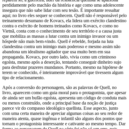
perdidamente pelo machão da história e age como uma adolescente
insegura que não sabe lidar com seu tesão. É importante ressaltar
aqui; no livro eles sequer se conhecem. Quell não é responsável pelo
treinamento desumano de Kovacs, ela lidera um exército clandestino
contra o exército de homens treinados como Kovacs, e como no
Vietnã, conta com o conhecimento de seu território e a causa justa
que mobiliza as massas a lutar contra um inimigo invasor ou um
hóspede não mais bem-vindo. Quell é rebelde, forjada na luta
clandestina contra um inimigo mais poderoso e mesmo assim não
abandona um idealismo agitador que usa muito bem em sua
propaganda. Kovacs, por outro lado, vivia como um criminoso
egoísta, mesmo após a deserção, tentando conseguir dinheiro sujo
para desfrutar prazeres mundanos. Portanto, mesmo na hipótese de
terem se conhecido, é inteiramente improvável que tivessem algum
tipo de relacionamento.
Após a conversão do personagem, são as palavras de Quell, no
livro, aparecem como um guia moral para o protagonista, que apesar
de ainda ser um bufão egoísta, apresenta um código de conduta mais
ou menos construído, onde a principal base da noção de justiça
parece vir do compasso ideológico quellista. Esse aspecto, junto
com uma certa maneira de apreciar algumas coisas ao seu redor de
maneira atenta, quase ingênua e infantil são alguns dos pontos que
tornam o protagonista interessante e cativante ao mesmo tempo. Dar
forma ao personagem de Quell na série foi não só um erro, pois