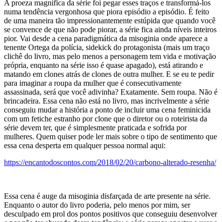
A proeza magnífica da série foi pegar esses traços e transformá-los
numa tendência vergonhosa que piora episódio a episódio. É feito
de uma maneira tão impressionantemente estúpida que quando você
se convence de que não pode piorar, a série fica ainda níveis inteiros
pior. Vai desde a cena paradigmática da misoginia onde aparece a
tenente Ortega da polícia, sidekick do protagonista (mais um traço
clichê do livro, mas pelo menos a personagem tem vida e motivação
própria, enquanto na série isso é quase apagado), está atirando e
matando em clones atrás de clones de outra mulher. E se eu te pedir
para imaginar a roupa da mulher que é consecutivamente
assassinada, será que você adivinha? Exatamente. Sem roupa. Não é
brincadeira. Essa cena não está no livro, mas incrivelmente a série
conseguiu mudar a história a ponto de incluir uma cena feminicida
com um fetiche estranho por clone que o diretor ou o roteirista da
série devem ter, que é simplesmente praticada e sofrida por
mulheres. Quem quiser pode ler mais sobre o tipo de sentimento que
essa cena desperta em qualquer pessoa normal aqui:
https://encantodoscontos.com/2018/02/20/carbono-alterado-resenha/
Essa cena é auge da misoginia disfarçada de arte presente na série.
Enquanto o autor do livro poderia, pelo menos por mim, ser
desculpado em prol dos pontos positivos que conseguiu desenvolver