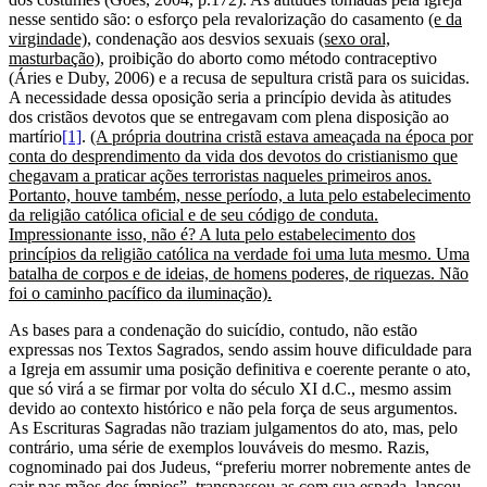
nesse sentido são: o esforço pela revalorização do casamento
(e da
virgindade)
, condenação aos desvios sexuais
(sexo oral,
masturbação)
, proibição do aborto como método contraceptivo
(Áries e Duby, 2006) e a recusa de sepultura cristã para os suicidas.
A necessidade dessa oposição seria a princípio devida às atitudes
dos cristãos devotos que se entregavam com plena disposição ao
martírio
[1]
.
(A própria doutrina cristã estava ameaçada na época por
conta do desprendimento da vida dos devotos do cristianismo que
chegavam a praticar ações terroristas naqueles primeiros anos.
Portanto, houve também, nesse período, a luta pelo estabelecimento
da religião católica oficial e de seu código de conduta.
Impressionante isso, não é? A luta pelo estabelecimento dos
princípios da religião católica na verdade foi uma luta mesmo. Uma
batalha de corpos e de ideias, de homens poderes, de riquezas. Não
foi o caminho pacífico da iluminação).
As bases para a condenação do suicídio, contudo, não estão
expressas nos Textos Sagrados, sendo assim houve dificuldade para
a Igreja em assumir uma posição definitiva e coerente perante o ato,
que só virá a se firmar por volta do século XI d.C., mesmo assim
devido ao contexto histórico e não pela força de seus argumentos.
As Escrituras Sagradas não traziam julgamentos do ato, mas, pelo
contrário, uma série de exemplos louváveis do mesmo. Razis,
cognominado pai dos Judeus, “preferiu morrer nobremente antes de
cair nas mãos dos ímpios”, transpassou-as com sua espada, lançou-