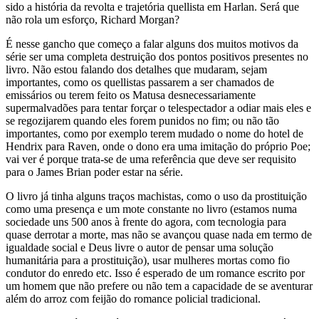
sido a história da revolta e trajetória quellista em Harlan. Será que
não rola um esforço, Richard Morgan?
É nesse gancho que começo a falar alguns dos muitos motivos da
série ser uma completa destruição dos pontos positivos presentes no
livro. Não estou falando dos detalhes que mudaram, sejam
importantes, como os quellistas passarem a ser chamados de
emissários ou terem feito os Matusa desnecessariamente
supermalvadões para tentar forçar o telespectador a odiar mais eles e
se regozijarem quando eles forem punidos no fim; ou não tão
importantes, como por exemplo terem mudado o nome do hotel de
Hendrix para Raven, onde o dono era uma imitação do próprio Poe;
vai ver é porque trata-se de uma referência que deve ser requisito
para o James Brian poder estar na série.
O livro já tinha alguns traços machistas, como o uso da prostituição
como uma presença e um mote constante no livro (estamos numa
sociedade uns 500 anos à frente do agora, com tecnologia para
quase derrotar a morte, mas não se avançou quase nada em termo de
igualdade social e Deus livre o autor de pensar uma solução
humanitária para a prostituição), usar mulheres mortas como fio
condutor do enredo etc. Isso é esperado de um romance escrito por
um homem que não prefere ou não tem a capacidade de se aventurar
além do arroz com feijão do romance policial tradicional.