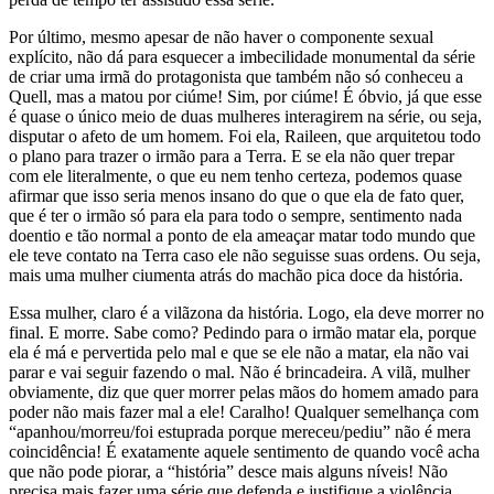
Por último, mesmo apesar de não haver o componente sexual
explícito, não dá para esquecer a imbecilidade monumental da série
de criar uma irmã do protagonista que também não só conheceu a
Quell, mas a matou por ciúme! Sim, por ciúme! É óbvio, já que esse
é quase o único meio de duas mulheres interagirem na série, ou seja,
disputar o afeto de um homem. Foi ela, Raileen, que arquitetou todo
o plano para trazer o irmão para a Terra. E se ela não quer trepar
com ele literalmente, o que eu nem tenho certeza, podemos quase
afirmar que isso seria menos insano do que o que ela de fato quer,
que é ter o irmão só para ela para todo o sempre, sentimento nada
doentio e tão normal a ponto de ela ameaçar matar todo mundo que
ele teve contato na Terra caso ele não seguisse suas ordens. Ou seja,
mais uma mulher ciumenta atrás do machão pica doce da história.
Essa mulher, claro é a vilãzona da história. Logo, ela deve morrer no
final. E morre. Sabe como? Pedindo para o irmão matar ela, porque
ela é má e pervertida pelo mal e que se ele não a matar, ela não vai
parar e vai seguir fazendo o mal. Não é brincadeira. A vilã, mulher
obviamente, diz que quer morrer pelas mãos do homem amado para
poder não mais fazer mal a ele! Caralho! Qualquer semelhança com
“apanhou/morreu/foi estuprada porque mereceu/pediu” não é mera
coincidência! É exatamente aquele sentimento de quando você acha
que não pode piorar, a “história” desce mais alguns níveis! Não
precisa mais fazer uma série que defenda e justifique a violência