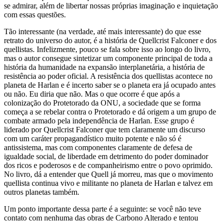
se admirar, além de libertar nossas próprias imaginação e inquietação
com essas questões.
Tão interessante (na verdade, até mais interessante) do que esse
retrato do universo do autor, é a história de Quellcrist Falconer e dos
quellistas. Infelizmente, pouco se fala sobre isso ao longo do livro,
mas o autor consegue sintetizar um componente principal de toda a
história da humanidade na expansão interplanetária, a história de
resistência ao poder oficial. A resistência dos quellistas acontece no
planeta de Harlan e é incerto saber se o planeta era já ocupado antes
ou não. Eu diria que não. Mas o que ocorre é que após a
colonização do Protetorado da ONU, a sociedade que se forma
começa a se rebelar contra o Protetorado e dá origem a um grupo de
combate armado pela independência de Harlan. Esse grupo é
liderado por Quellcrist Falconer que tem claramente um discurso
com um caráter propagandístico muito potente e não só é
antissistema, mas com componentes claramente de defesa de
igualdade social, de liberdade em detrimento do poder dominador
dos ricos e poderosos e de companheirismo entre o povo oprimido.
No livro, dá a entender que Quell já morreu, mas que o movimento
quellista continua vivo e militante no planeta de Harlan e talvez em
outros planetas também.
Um ponto importante dessa parte é a seguinte: se você não teve
contato com nenhuma das obras de Carbono Alterado e tentou