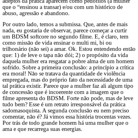
adeptos da prática aparecem como pedófilos (a mulher
que o “ensinou a transar) e/ou com um histórico de
abuso, agressão e abandono.
Por outro lado, temos a submissa. Que, antes de mais
nada, eu gostaria de observar, parece começar a curtir
um BDSM softcore no segundo filme. E, é claro, tem
como missão de vida ensinar o multi mi, bi ou
trilhonário (não sei) a amar. Ok. Estou entendendo então
que: 1) de leve o tapa não dói; 2) o propósito da vida
daquela mulher era resgatar a pobre alma de um homem
sofrido. Sobre a primeira conclusão: a princípio a crítica
era moral! Não se tratava da quantidade de violência
empregada, mas do próprio fato da necessidade de uma
tal prática existir. Parece que a mulher faz ali algum tipo
de concessão que é incoerente com a imagem que o
filme apresenta do BDSM. Forte não pode, mas de leve
tudo bem? Esse é um retrato irresponsável da prática
sadomasoquista. A segunda conclusão eu nem preciso
comentar, não é? Já vimos essa história trocentas vezes.
Por trás de todo grande homem há uma mulher que o
ama e que recarrega suas energias.