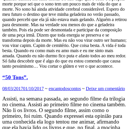
morte porque sei que o sono tem um pouco mais de vida do que a
morte. No sono há ainda atividade cerebral considerável. Espero do
meu futuro o destino que teve minha geladeira no verão passado,
quando percebi que ela já não estava mais gelando. Alguém a retirou
para desmonte. Mas na verdade sou menos do que a geladeira
também. Pois ela pode ser desmontada e participar da composição
de uma peça irmã. Dizem que toda energia se preserva e se
transforma depois da morte. Mas eu não vou virar outro ser humano;
vou virar capim. Capim de cemitério. Que coisa besta. A vida é toda
besta. Quando eu como mais eu amo mais e eu me sinto mais
amada. Quando eu não durmo fico puta e afasto todos ao meu redor.
Só falta descobrir que é algo do que eu estou comendo que causa
tanto pessimismo… Vou cortar o glúten e ver o que acontece.
“50 Tons”.
08/03/2017
01/10/2017
~
encantodoscontos
~
Deixe um comentário
Assisti, na semana passada, ao segundo filme da trilogia
no cinema. Assisti ao primeiro filme no cinema também.
Não li os livros. O segundo filme, assim como o
primeiro, foi ruim. Quando expressei esta opinião para
uma conhecida ela logo tentou me animar, afirmando
que ela havia lido os livros e que, no final, a mocinha