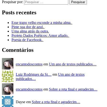
Pesquisar por:
Posts recentes
Esse trapo velho esconde a minha alma.
Pinte sua dor de azul.
Uma alma atrás da outra.
Projeto Dados Poéticos: Amor afiado.
Poesia de Facebook.
Comentários
encantodoscontos
em
Um ano de textos publicados…
Luiz Rodrigues da Si…
em
Um ano de textos
publicados…
encantodoscontos
em
Sobre a reta final e agradecim…
Dayse em
Sobre a reta final e agradecim…