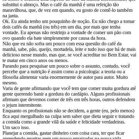
substitui o almoço. Mas o café da manhã é uma refeição tão
maravilhosa, que, de vez em quando, eu gosto de comê-lo também
na janta.
Ok. Eu ainda tenho um pouquinho de noção. Eu não chego a tomar
dois cafés da manhã (ou três) em um dia, por mais que tenha
vontade. Eu apenas não restrinjo a vontade de comer um pão com
ovo quando ela bate simplesmente por causa da hora.
Não que eu não sofra um pouco com essa questão do café da
manhã, sabe, pão, queijo, mortadela, leite e tudo isso que há de mais
delicioso nesse mundo, mas que, se você acreditar no Bem Estar, vai
te matar em cinco anos ou menos.
Parando para pesquisar um pouco sobre o assunto, contudo, você
percebe que a nutrição é assim como a psicologia: a teoria ou a
filosofia alimentar varia enormemente de autor para autor. Muito
mesmo.
Varia de gente afirmando que você tem que comer muita gordura até
gente querendo banir a gordura do cardápio. Alguns profissionais
afirmam que devemos comer de três em três horas, outros defendem
o jejum intermitente.
Enquanto os profissionais não se decidem, a gente (eu, pelo menos)
fica aqui mergulhado na culpa sem saber que dieta seguir e tratando
a comida como a grande vilã da saúde e felicidade verdadeiras.
Um saco isso.
Planejar a comida, gastar dinheiro com coisa cara, ter que ficar
aprendendo receitas nem um pouco enraizadas na nossa vida