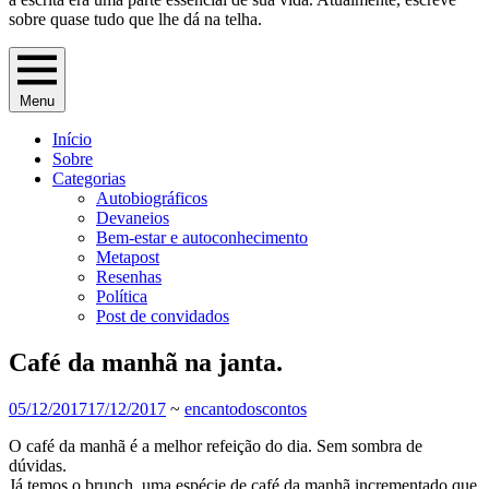
sobre quase tudo que lhe dá na telha.
Menu
Início
Sobre
Categorias
Autobiográficos
Devaneios
Bem-estar e autoconhecimento
Metapost
Resenhas
Política
Post de convidados
Café da manhã na janta.
05/12/2017
17/12/2017
~
encantodoscontos
O café da manhã é a melhor refeição do dia. Sem sombra de
dúvidas.
Já temos o brunch, uma espécie de café da manhã incrementado que